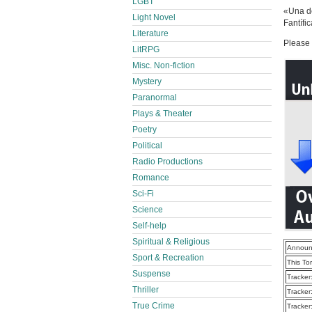
LGBT
«Una de
Light Novel
Fantífic
Literature
Please 
LitRPG
Misc. Non-fiction
Mystery
Paranormal
Plays & Theater
Poetry
Political
Radio Productions
Romance
Sci-Fi
Science
Self-help
Spiritual & Religious
Announ
Sport & Recreation
This To
Suspense
Tracker
Thriller
Tracker
True Crime
Tracker