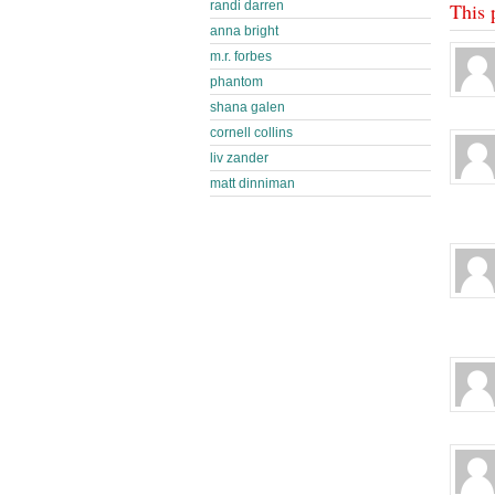
This 
randi darren
anna bright
m.r. forbes
phantom
shana galen
cornell collins
liv zander
matt dinniman