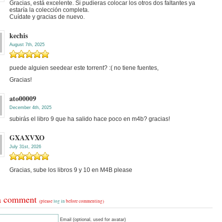
Gracias, está excelente. Si pudieras colocar los otros dos faltantes ya
estaría la colección completa.
Cuídate y gracias de nuevo.
kechis
August 7th, 2025
puede alguien seedear este torrent? :( no tiene fuentes,
Gracias!
ato00009
December 4th, 2025
subirás el libro 9 que ha salido hace poco en m4b? gracias!
GXAXVXO
July 31st, 2026
Gracias, sube los libros 9 y 10 en M4B please
a comment
(please
log in
before commenting)
Email (optional, used for avatar)