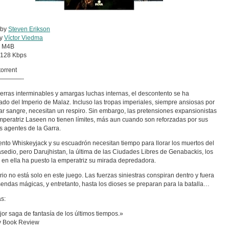
 by
Steven Erikson
by
Víctor Viedma
:
M4B
128 Kbps
orrent
————-
erras interminables y amargas luchas internas, el descontento se ha
do del Imperio de Malaz. Incluso las tropas imperiales, siempre ansiosas por
r sangre, necesitan un respiro. Sin embargo, las pretensiones expansionistas
mperatriz Laseen no tienen límites, más aun cuando son reforzadas por sus
s agentes de la Garra.
ento Whiskeyjack y su escuadrón necesitan tiempo para llorar los muertos del
asedio, pero Darujhistan, la última de las Ciudades Libres de Genabackis, los
 en ella ha puesto la emperatriz su mirada depredadora.
rio no está solo en este juego. Las fuerzas siniestras conspiran dentro y fuera
sendas mágicas, y entretanto, hasta los dioses se preparan para la batalla…
s:
or saga de fantasía de los últimos tiempos.»
y Book Review