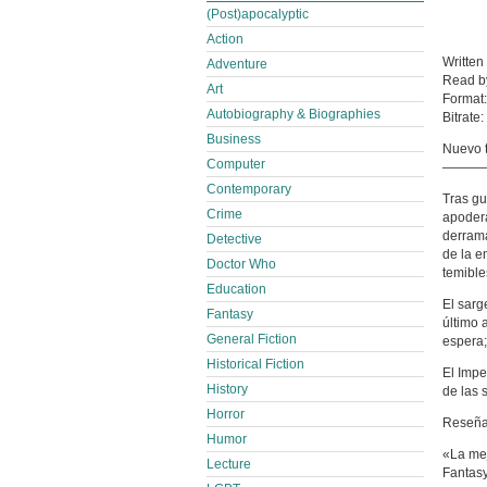
(Post)apocalyptic
Action
Written
Adventure
Read 
Art
Format
Autobiography & Biographies
Bitrate:
Business
Nuevo t
Computer
———
Contemporary
Tras gu
Crime
apodera
derrama
Detective
de la e
Doctor Who
temible
Education
El sarg
Fantasy
último 
General Fiction
espera;
Historical Fiction
El Impe
History
de las 
Horror
Reseña
Humor
«La mej
Lecture
Fantas