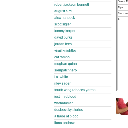
Direct 
robert jackson bennett
Tips
august aird
Secure
alex hancock
Ad
scott sigler
tommy kerper
david burke
jordan lees
virgil knightley
cat rambo
meghan quinn
sourpatchhero
t.a. white
riley sager
fourth wing rebecca yarros
justin trublood
warhammer
dostoevsky stories
a trade of blood
ilona andrews