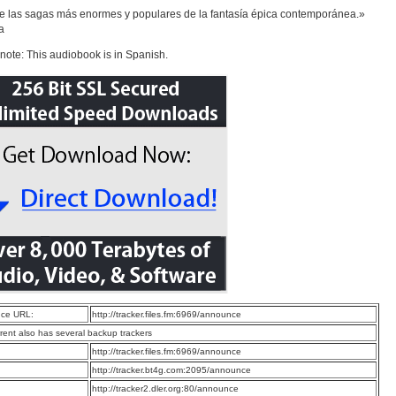
 las sagas más enormes y populares de la fantasía épica contemporánea.»
a
note: This audiobook is in Spanish.
ce URL:
http://tracker.files.fm:6969/announce
rrent also has several backup trackers
:
http://tracker.files.fm:6969/announce
:
http://tracker.bt4g.com:2095/announce
:
http://tracker2.dler.org:80/announce