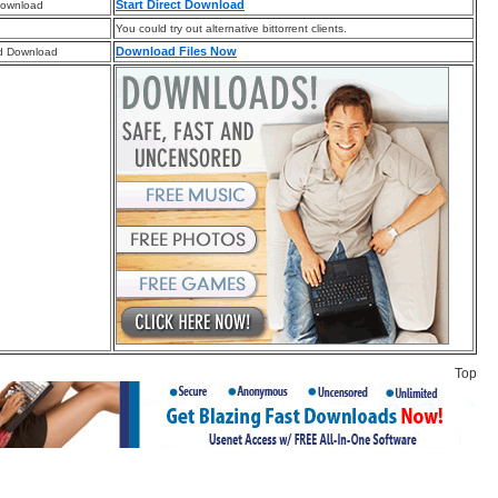
Start Direct Download
Download
You could try out alternative bittorrent clients.
Download Files Now
d Download
Top