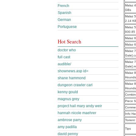
Malaz 4
French
GBs
Spanish
Malaz 5
German
2.14 K
Portuguese
Malaz 5
930.85
Malaz 6
Hot Search
Malaz 6
doctor who
Malaz 7
Gale].c
full cast
Malaz 7
audible/
Gale].
shownews.asp id=
Malaz 8
Hounds
shane hammond
Malaz 8
dungeon crawler carl
Hounds
kenny gould
Combine
magnus grey
Piece S
project hail mary andy weir
Commen
hannah nicole maehrer
Info Ha
ambrose parry
Torrent
amy padilla
Tips
david penny