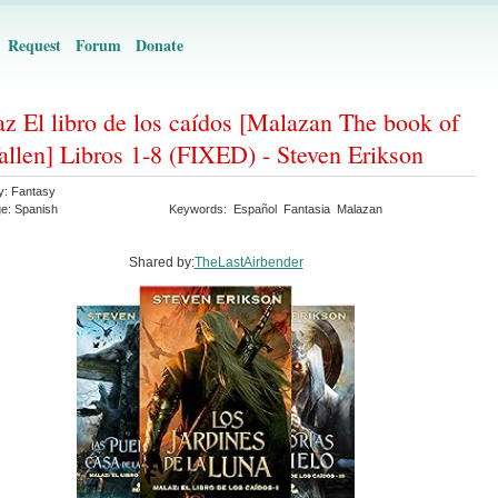
Request
Forum
Donate
z El libro de los caídos [Malazan The book of
fallen] Libros 1-8 (FIXED) - Steven Erikson
y:
Fantasy
ge:
Spanish
Keywords:
Español
Fantasia
Malazan
Shared by:
TheLastAirbender