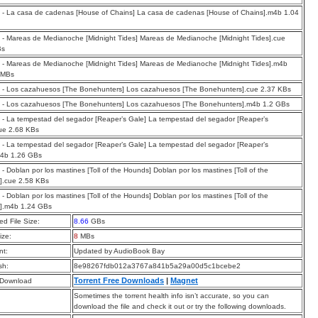
 - La casa de cadenas [House of Chains] La casa de cadenas [House of Chains].m4b 1.04
 - Mareas de Medianoche [Midnight Tides] Mareas de Medianoche [Midnight Tides].cue
Bs
 - Mareas de Medianoche [Midnight Tides] Mareas de Medianoche [Midnight Tides].m4b
 MBs
 - Los cazahuesos [The Bonehunters] Los cazahuesos [The Bonehunters].cue 2.37 KBs
 - Los cazahuesos [The Bonehunters] Los cazahuesos [The Bonehunters].m4b 1.2 GBs
 - La tempestad del segador [Reaper’s Gale] La tempestad del segador [Reaper’s
ue 2.68 KBs
 - La tempestad del segador [Reaper’s Gale] La tempestad del segador [Reaper’s
m4b 1.26 GBs
 - Doblan por los mastines [Toll of the Hounds] Doblan por los mastines [Toll of the
].cue 2.58 KBs
 - Doblan por los mastines [Toll of the Hounds] Doblan por los mastines [Toll of the
].m4b 1.24 GBs
d File Size:
8.66
GBs
ize:
8
MBs
t:
Updated by AudioBook Bay
sh:
8e98267fdb012a3767a841b5a29a00d5c1bcebe2
Torrent Free Downloads
|
Magnet
 Download
Sometimes the torrent health info isn’t accurate, so you can
download the file and check it out or try the following downloads.