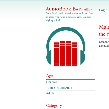
AudioBook Bay
(ABB)
Login
Download unabridged audiobook for free
or share your audio books, safe, fast and
high quality!
Mala
the 
Categor
Langua
Age
Children
Teen & Young Adult
Adults
Category