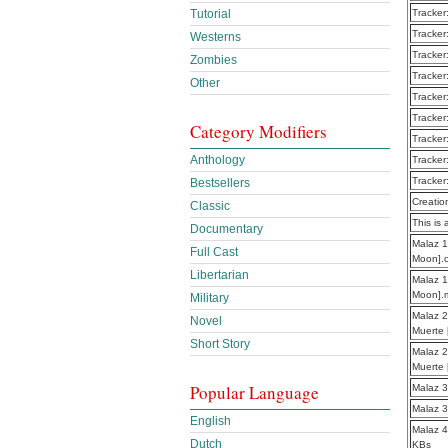
Tracker
Tutorial
Tracker
Westerns
Tracker
Zombies
Tracker
Other
Tracker
Tracker
Category Modifiers
Tracker
Anthology
Tracker
Tracker
Bestsellers
Creatio
Classic
This is 
Documentary
Malaz 1
Full Cast
Moon].
Libertarian
Malaz 1
Moon].
Military
Malaz 2
Novel
Muerte
Short Story
Malaz 2
Muerte
Popular Language
Malaz 3
Malaz 3
English
Malaz 4
Dutch
KBs