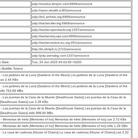
:
udp://exodus.desync.com:6969/announce
:
udp://open.stealth.si:80/announce
:
udp://bt1.archive.org:6969/announce
:
udp://tracker.dler.org:6969/announce
:
udp://tracker.opentrackr.org:1337/announce
:
udp://tracker.tiny-vps.com:6969/announce
:
udp://tracker.torrent.eu.org:451/announce
:
http://bt.okmp3.ru:2710/announce
:
udp://p4p.arenabg.com:1337/announce
n Date:
Tue, 24 Jun 2025 04:43:09 +0200
a Multifile Torrent
 - Los jardines de la Luna [Gardens of the Moon] Los jardines de la Luna [Gardens of the
cue 2.44 KBs
 - Los jardines de la Luna [Gardens of the Moon] Los jardines de la Luna [Gardens of the
m4b 763.69 MBs
 - Las puertas de la Casa de la Muerte [Deadhouse Gates] Las puertas de la Casa de la
 [Deadhouse Gates].cue 2.39 KBs
 - Las puertas de la Casa de la Muerte [Deadhouse Gates] Las puertas de la Casa de la
 [Deadhouse Gates].m4b 998.94 MBs
 - Memorias de hielo [Memories of Ice] Memorias de hielo [Memories of Ice].cue 2.72 KBs
 - Memorias de hielo [Memories of Ice] Memorias de hielo [Memories of Ice].m4b 1.29 GBs
 - La casa de cadenas [House of Chains] La casa de cadenas [House of Chains].cue 2.32