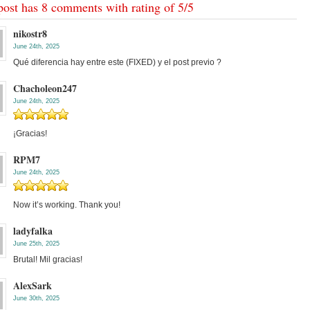
post has 8 comments with rating of
5
/
5
nikostr8
June 24th, 2025
Qué diferencia hay entre este (FIXED) y el post previo ?
Chacholeon247
June 24th, 2025
¡Gracias!
RPM7
June 24th, 2025
Now it’s working. Thank you!
ladyfalka
June 25th, 2025
Brutal! Mil gracias!
AlexSark
June 30th, 2025