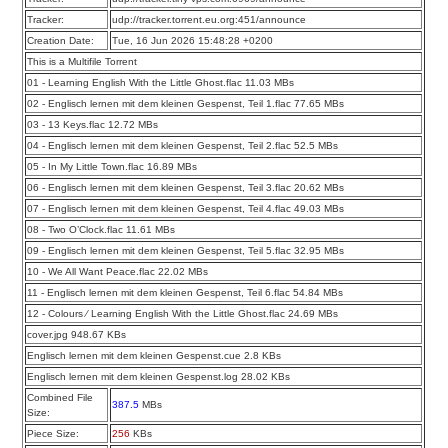
Tracker:
udp://tracker.torrent.eu.org:451/announce
Creation Date:
Tue, 16 Jun 2026 15:48:28 +0200
This is a Multifile Torrent
01 - Learning English With the Little Ghost.flac 11.03 MBs
02 - Englisch lernen mit dem kleinen Gespenst, Teil 1.flac 77.65 MBs
03 - 13 Keys.flac 12.72 MBs
04 - Englisch lernen mit dem kleinen Gespenst, Teil 2.flac 52.5 MBs
05 - In My Little Town.flac 16.89 MBs
06 - Englisch lernen mit dem kleinen Gespenst, Teil 3.flac 20.62 MBs
07 - Englisch lernen mit dem kleinen Gespenst, Teil 4.flac 49.03 MBs
08 - Two O’Clock.flac 11.61 MBs
09 - Englisch lernen mit dem kleinen Gespenst, Teil 5.flac 32.95 MBs
10 - We All Want Peace.flac 22.02 MBs
11 - Englisch lernen mit dem kleinen Gespenst, Teil 6.flac 54.84 MBs
12 - Colours ∕ Learning English With the Little Ghost.flac 24.69 MBs
cover.jpg 948.67 KBs
Englisch lernen mit dem kleinen Gespenst.cue 2.8 KBs
Englisch lernen mit dem kleinen Gespenst.log 28.02 KBs
Combined File
387.5
MBs
Size:
Piece Size:
256
KBs