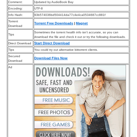
Comment:
Updated by AudioBook Bay
Encoding:
UTF-8
Info Hash:
93b574036bd504414da77c4e4ca0534687cc881f
Torrent
Torrent Free Downloads
|
Magnet
Download
Sometimes the torrent health info isn’t accurate, so you can
Tips
download the file and check it out or try the following downloads.
Start Direct Download
Direct Download
Tips
You could try out alternative bittorrent clients.
Secured
Download Files Now
Download
Ad