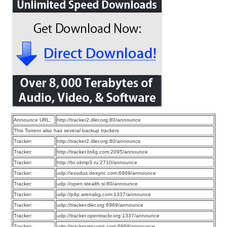
Announce URL:
http://tracker2.dler.org:80/announce
This Torrent also has several backup trackers
Tracker:
http://tracker2.dler.org:80/announce
Tracker:
http://tracker.bt4g.com:2095/announce
Tracker:
http://bt.okmp3.ru:2710/announce
Tracker:
udp://exodus.desync.com:6969/announce
Tracker:
udp://open.stealth.si:80/announce
Tracker:
udp://p4p.arenabg.com:1337/announce
Tracker:
udp://tracker.dler.org:6969/announce
Tracker:
udp://tracker.opentrackr.org:1337/announce
Tracker:
udp://tracker.tiny-vps.com:6969/announce