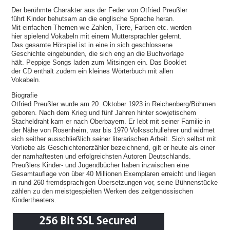
Der berühmte Charakter aus der Feder von Otfried Preußler
führt Kinder behutsam an die englische Sprache heran.
Mit einfachen Themen wie Zahlen, Tiere, Farben etc. werden
hier spielend Vokabeln mit einem Muttersprachler gelernt.
Das gesamte Hörspiel ist in eine in sich geschlossene
Geschichte eingebunden, die sich eng an die Buchvorlage
hält. Peppige Songs laden zum Mitsingen ein. Das Booklet
der CD enthält zudem ein kleines Wörterbuch mit allen
Vokabeln.
Biografie
Otfried Preußler wurde am 20. Oktober 1923 in Reichenberg/Böhmen
geboren. Nach dem Krieg und fünf Jahren hinter sowjetischem
Stacheldraht kam er nach Oberbayern. Er lebt mit seiner Familie in
der Nähe von Rosenheim, war bis 1970 Volksschullehrer und widmet
sich seither ausschließlich seiner literarischen Arbeit. Sich selbst mit
Vorliebe als Geschichtenerzähler bezeichnend, gilt er heute als einer
der namhaftesten und erfolgreichsten Autoren Deutschlands.
Preußlers Kinder- und Jugendbücher haben inzwischen eine
Gesamtauflage von über 40 Millionen Exemplaren erreicht und liegen
in rund 260 fremdsprachigen Übersetzungen vor, seine Bühnenstücke
zählen zu den meistgespielten Werken des zeitgenössischen
Kindertheaters.