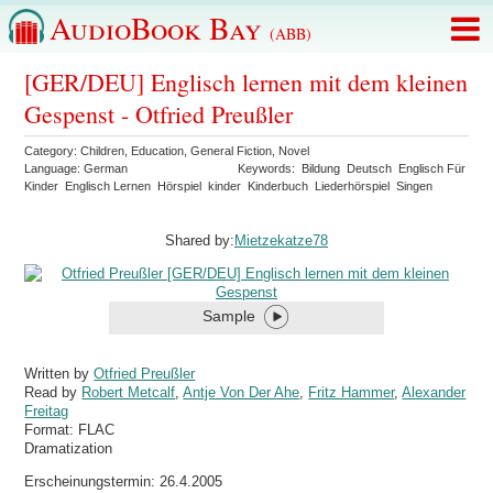
AudioBook Bay
(ABB)
[GER/DEU] Englisch lernen mit dem kleinen
Gespenst - Otfried Preußler
Category:
Children
,
Education
,
General Fiction
,
Novel
Language:
German
Keywords:
Bildung
Deutsch
Englisch Für
Kinder
Englisch Lernen
Hörspiel
kinder
Kinderbuch
Liederhörspiel
Singen
Shared by:
Mietzekatze78
Sample
Written by
Otfried Preußler
Read by
Robert Metcalf
,
Antje Von Der Ahe
,
Fritz Hammer
,
Alexander
Freitag
Format:
FLAC
Dramatization
Erscheinungstermin: 26.4.2005